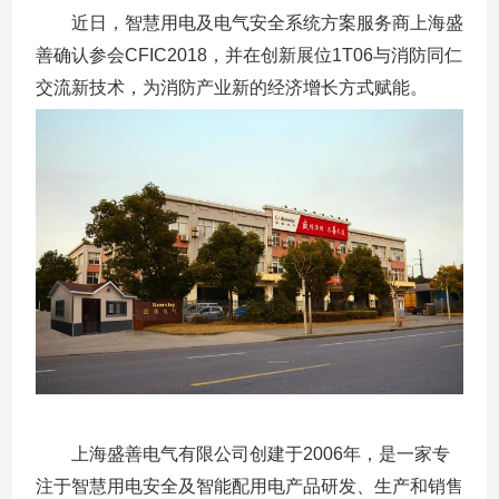
近日，智慧用电及电气安全系统方案服务商上海盛
善确认参会CFIC2018，并在创新展位1T06与消防同仁
交流新技术，为消防产业新的经济增长方式赋能。
上海盛善电气有限公司创建于2006年，是一家专
注于智慧用电安全及智能配用电产品研发、生产和销售