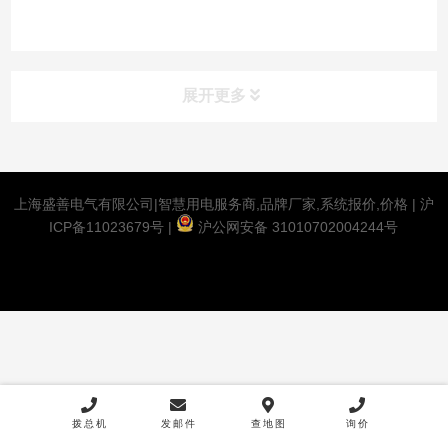
展开更多
上海盛善电气有限公司|智慧用电服务商,品牌厂家,系统报价,价格 |
沪
ICP备11023679号
|
沪公网安备 31010702004244号
拨总机
发邮件
查地图
询价