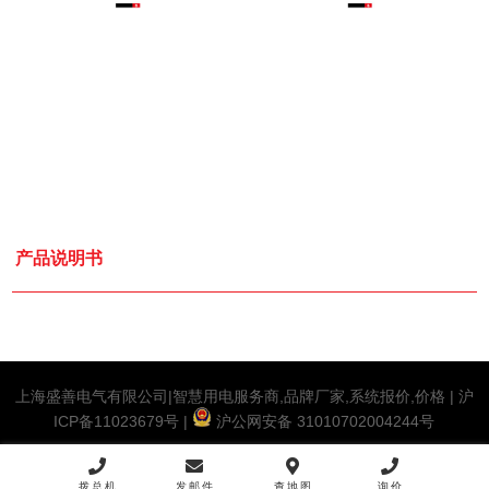
产品说明书
上海盛善电气有限公司|智慧用电服务商,品牌厂家,系统报价,价格 |
沪
ICP备11023679号
|
沪公网安备 31010702004244号
拨总机
发邮件
查地图
询价