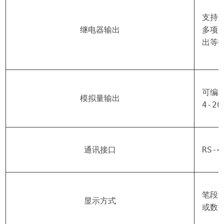
支持遥
继电器输出
多项目
出等
可编程 
模拟量输出
4-2
通讯接口
RS-4
笔段液晶
显示方式
或数