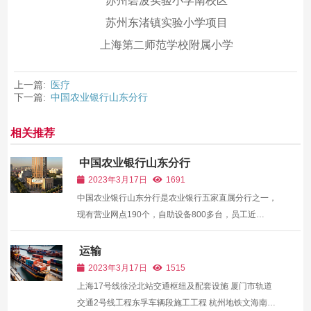
苏州碧波实验小学南校区
苏州东渚镇实验小学项目
上海第二师范学校附属小学
上一篇:
医疗
下一篇:
中国农业银行山东分行
相关推荐
中国农业银行山东分行
2023年3月17日
1691
中国农业银行山东分行是农业银行五家直属分行之一，
现有营业网点190个，自助设备800多台，员工近
4000A，物理网点和自助设备数量皆居同业首位。历经
多年的改革发展，其已经成为城乡一体，本外币综合经
运输
营，资金实力雄厚、业务品种齐全、科技水平领先、服
2023年3月17日
1515
务效率一流...
上海17号线徐泾北站交通枢纽及配套设施 厦门市轨道
交通2号线工程东孚车辆段施工工程 杭州地铁文海南路