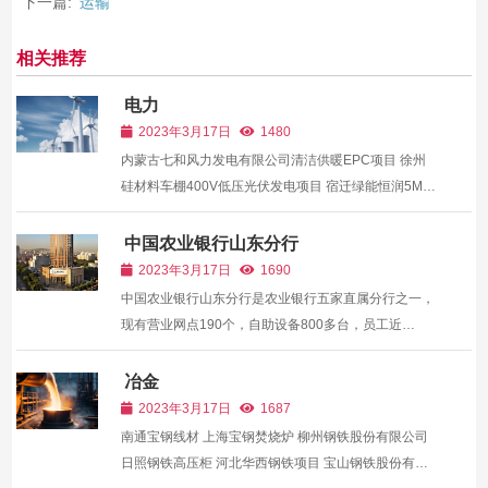
下一篇:
运输
相关推荐
电力
2023年3月17日
1480
内蒙古七和风力发电有限公司清洁供暖EPC项目 徐州
硅材料车棚400V低压光伏发电项目 宿迁绿能恒润5MW
屋顶分布发电项目、合肥马钢钢板材有限公司、宿迁绿
能德威10MW屋顶分布 苏州纳米城分布式发电项目 上
中国农业银行山东分行
海临港新兴产业园区 分布式光伏发电项目 协鑫遂溪县
2023年3月17日
1690
12...
中国农业银行山东分行是农业银行五家直属分行之一，
现有营业网点190个，自助设备800多台，员工近
4000A，物理网点和自助设备数量皆居同业首位。历经
多年的改革发展，其已经成为城乡一体，本外币综合经
冶金
营，资金实力雄厚、业务品种齐全、科技水平领先、服
2023年3月17日
1687
务效率一流...
南通宝钢线材 上海宝钢焚烧炉 柳州钢铁股份有限公司
日照钢铁高压柜 河北华西钢铁项目 宝山钢铁股份有限