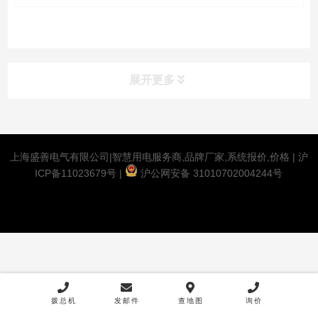
展开更多
上海盛善电气有限公司|智慧用电服务商,品牌厂家,系统报价,价格 |
沪
ICP备11023679号
|
沪公网安备 31010702004244号
拨总机
发邮件
查地图
询价